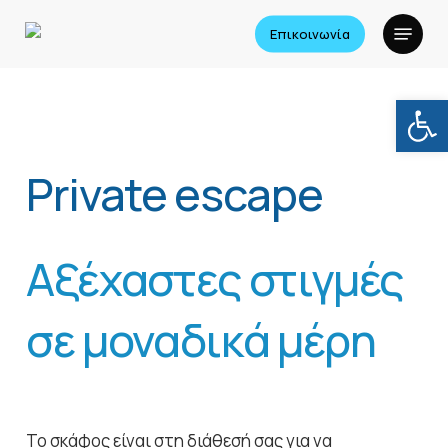
Skip
Menu
Επικοινωνία
to
main
content
Ανοίξτε
Private escape
Αξέχαστες στιγμές
σε μοναδικά μέρη
Το σκάφος είναι στη διάθεσή σας για να